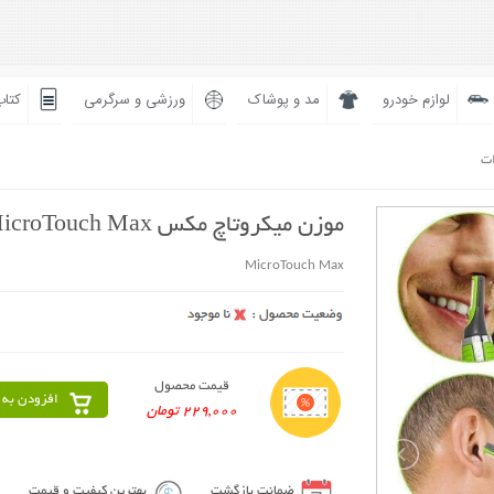
لوازم خودرو
مد و پوشاک
ورزشی و سرگرمی
کتاب
ات
موزن میکروتاچ مکس MicroTouch Max
MicroTouch Max
قیمت محصول
افزودن به 
229,000 تومان
ضمانت بازگشت
بهترین کیفیت و قیمت