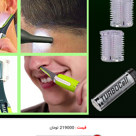
قیمت :
219000 تومان