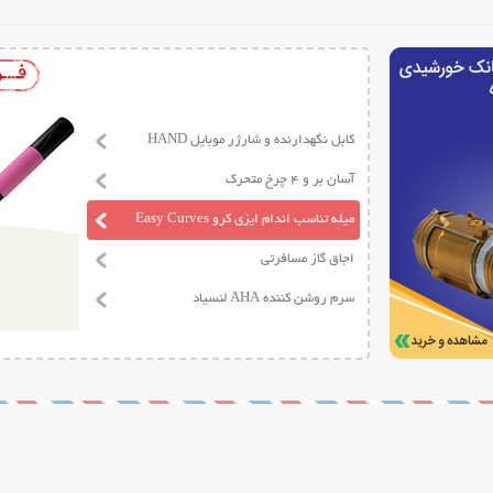
کابل نگهدارنده و شارژر موبایل HAND
آسان بر و 4 چرخ متحرک
میله تناسب اندام ایزی کرو Easy Curves
اجاق گاز مسافرتی
سرم روشن کننده AHA لنسیاد