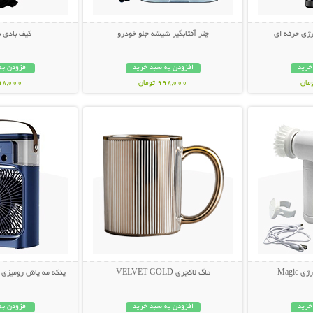
ژی حرفه ای
چتر آفتابگیر شیشه جلو خودرو
کیف بادی 
خرید
افزودن به سبد خرید
افزودن به
998,000 تومان
498,000 تو
بیشتر
نمایش توضیحات بیشتر
نمایش توضی
Magi
ماگ لاکچری VELVET GOLD
پنکه مه پاش رومیزی AIR COOLER FAN
خرید
افزودن به سبد خرید
افزودن به