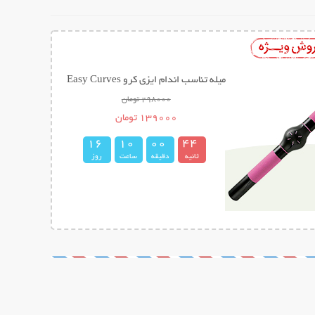
میله تناسب اندام ایزی کرو Easy Curves
298000 تومان
139000 تومان
1
6
1
0
0
0
4
3
4
ثانیه
دقیقه
ساعت
روز