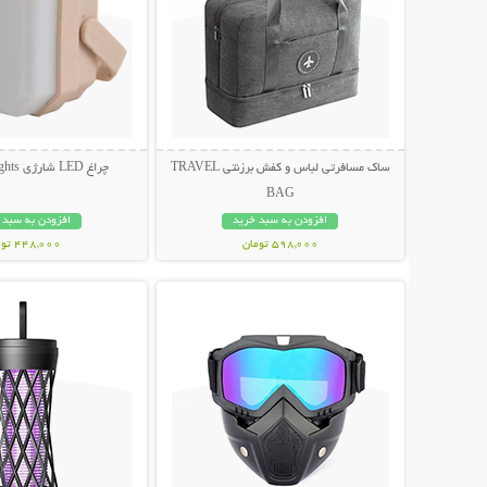
ساک مسافرتی لباس و کفش برزنتی TRAVEL
چراغ LED شارژی Camping Lights
BAG
افزودن به سبد خرید
افزودن به سبد 
598,000 تومان
448,000 تومان
نمایش توضیحات بیشتر
نمایش توضیحات 