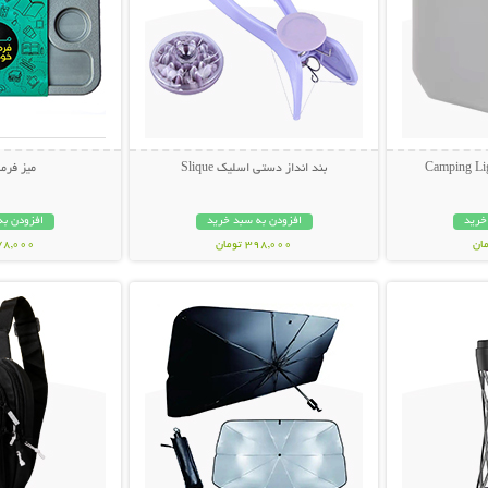
بند انداز دستی اسلیک Slique
میز فرم
خرید
افزودن به سبد خرید
افزودن به
398,000 تومان
478,000 تو
بیشتر
نمایش توضیحات بیشتر
نمایش توضی