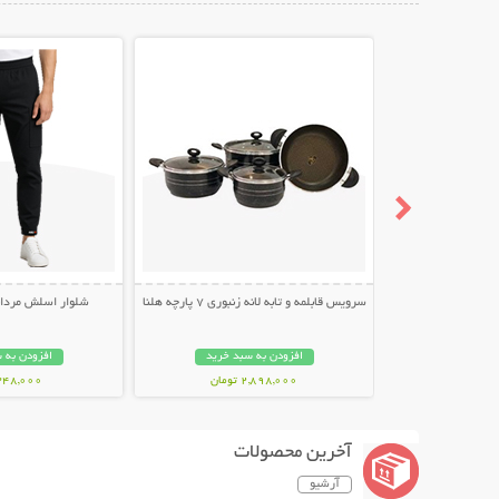
نمایش توضیحات بیشتر
نمایش توضیح
سرویس قابلمه و تابه لانه زنبوری 7 پارچه هلنا
شلوار اسلش مردانه طر
افزودن به سبد خرید
افزودن به 
2,898,000 تومان
348,000 توما
آخرین محصولات
آرشیو