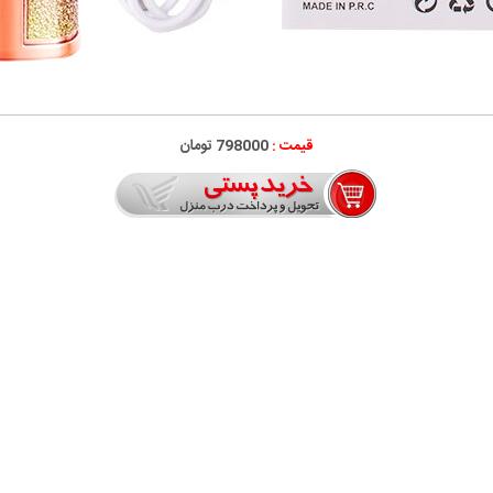
قیمت :
798000 تومان