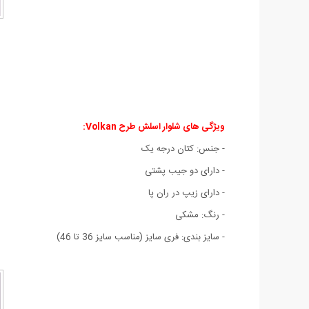
ویژگی های شلوار اسلش طرح Volkan:
- جنس: کتان درجه يک
- دارای دو جيب پشتی
- دارای زيپ در ران پا
- رنگ: مشکی
- سايز بندی: فری سايز (مناسب سايز 36 تا 46)