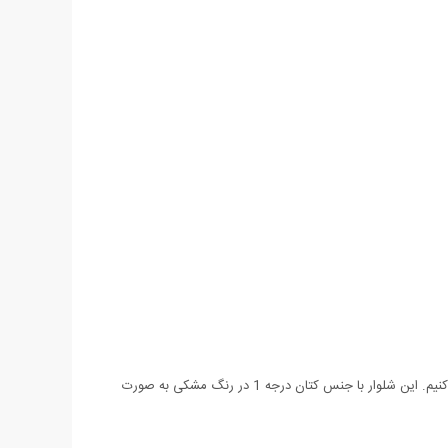
اگر به دنبال شلواری راحت و شیک با طراحی جدید هستید که در هر کجا بتوانید از آن استفاده کنید به شما شلوار اسلش طرح Volkan را پیشنهاد می کنیم. این شلوار با جنس کتان درجه 1 در رنگ مشکی به صورت