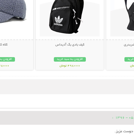
ضربدری
کیف بادی بگ آدیداس
کلاه 
خرید
افزودن به سبد خرید
افزودن به
498000 تومان
348000 تو
:
ه دوست عزیز.