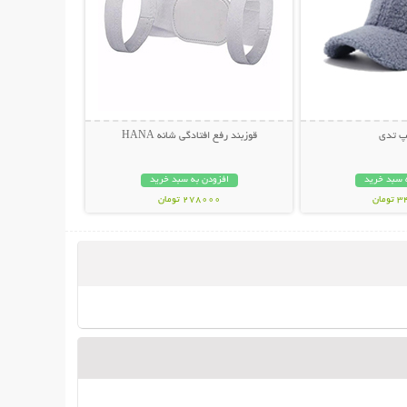
کپ تدی
قوزبند رفع افتادگی شانه HANA
 سبد خرید
افزودن به سبد خرید
مان
278000 تومان