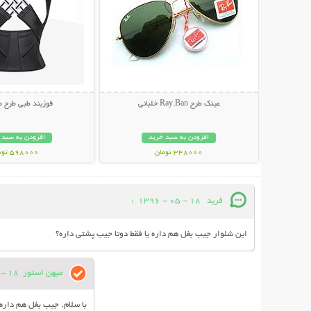
عینک طرح Ray.Ban خلبانی
قوزبند طبی طرح 
افزودن به سبد خرید
افزودن به سبد 
348000 تومان
598000 تومان
فريد
18 - 05 - 1396
:
اين شلوار جيب بغل هم داره يا فقط دوتا جيب پشتي داره؟
میهن استور
18 - 05 - 1396
با سلام. جیب بغل هم دار