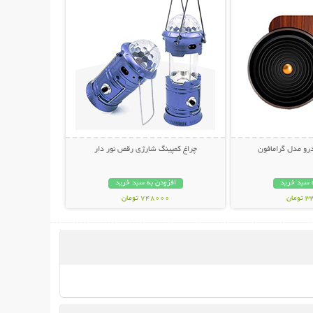
رو مدل گرامافون
چراغ کمپینگ شارژی رقص نور دار
 سبد خرید
افزودن به سبد خرید
مان
748000 تومان