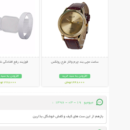
ساعت مچی بند چرم والار طرح رولکس
قوزبند رفع افتادگی شانه 
افزودن به سبد خرید
افزودن به سبد 
348000 تومان
278000 تومان
میومیو
19 - 03 - 1396
:
بازهم از این ست های کیف و کفش خوشگل بذارین