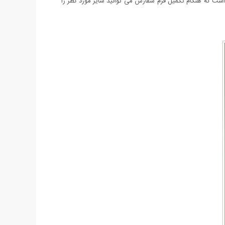
ایی و جذابیت خاصی دارد که تحسین همگان را بر می انگیزد. کفش این ست در سایزبندی 37 الی 40 عرضه شده است که هنگام تکمیل فرم سفارش می توانید سایز مورد نظر را