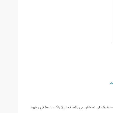
ساعت مچی Casio BEM-506 یکی از جدیدترین مدل های عرضه شده کمپانی معتبر کاسیو می باشد. این ساعت دارای بند چرم بسیار با کیفیت و صفحه شیشه ای ضدخش می باشد که در 2 رنگ بند مشکی و قهوه