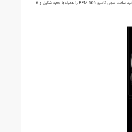
ای و همچنین صفحه سفید و مشکی عرضه شده است. این ساعت دارای تقویم روز شمار می باشد و تا 80 درصد نیز ضد آب است. هم اکنون می توانید ساعت مچی کاسیو BEM-506 را همراه با جعبه شکیل و 6