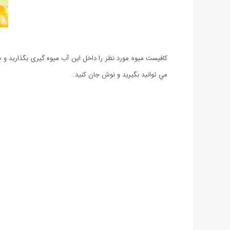
كافيست میوه مورد نظر را داخل اين آب میوه گيری بگذاريد و د
مي توانيد بگيريد و نوش جان كنيد.