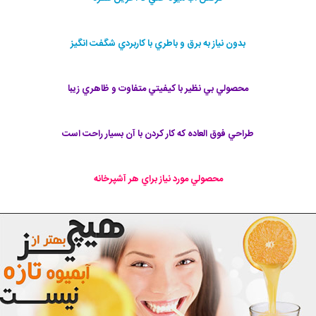
بدون نياز به برق و باطري با كاربردي شگفت انگيز
محصولي بي نظير با كيفيتي متفاوت و ظاهري زيبا
طراحي فوق العاده كه كار كردن با آن بسيار راحت است
محصولي مورد نياز براي هر آشپرخانه