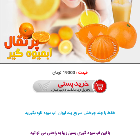
قیمت :
19000 تومان
فقط با چند چرخش سريع يك ليوان آب ميوه تازه بگيريد
با اين آب ميوه گيري بسيار زيبا به راحتي مي توانيد