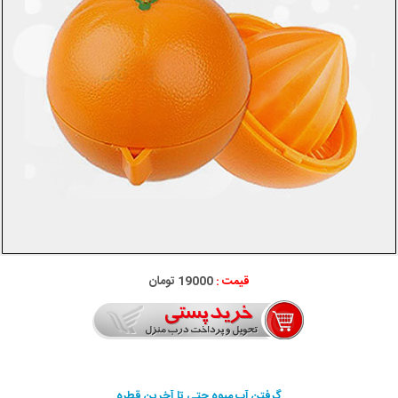
قیمت :
19000 تومان
گرفتن آب ميوه حتي تا آخرين قطره