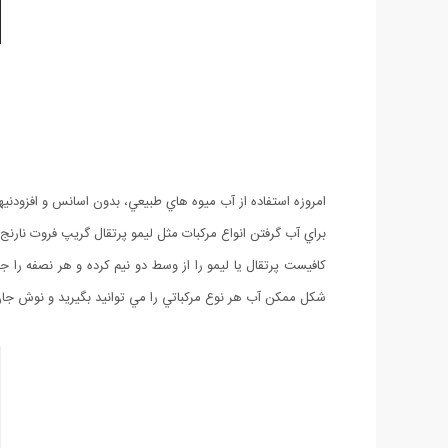
امروزه استفاده از آب ميوه هاي طبيعي، بدون اسانس و افزودنيه
براي آب گرفتن انواع مركبات مثل ليمو پرتقال گريپ فروت نارنج و 
كافيست پرتقال یا لیمو را از وسط دو نيم كرده و هر نصفه را 
شكل ممكن آب هر نوع مركباتي را مي توانيد بگيريد و نوش جان