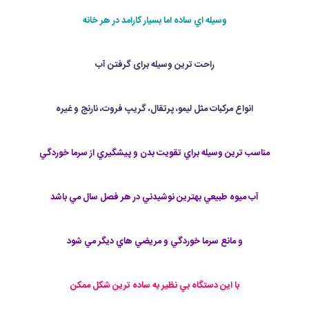
وسيله اي ساده اما بسيار كارامد در هر خانه
راحت ترين وسيله برای گرفتن آب
انواع مركبات مثل ليمو، پرتقال، گريپ فروت، نارنج و غيره
مناسب ترين وسيله براي تقويت بدن و پيشگيري از سرما خوردگي
آب ميوه طبيعي بهترين نوشيدني در هر فصل سال مي باشد
و مانع سرما خوردگي و مريضي هاي ديگر مي شود
با اين دستگاه بي نظير به ساده ترين شكل ممكن