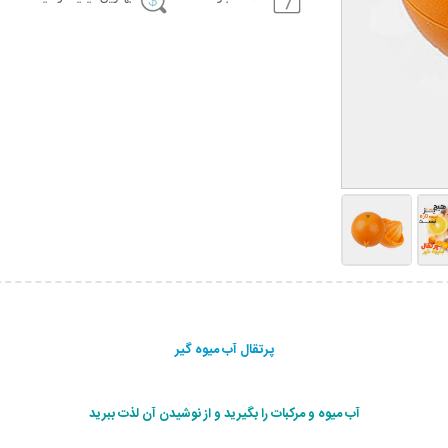
پرتقال آب ميوه گير
آب ميوه و مركبات را بگيريد و از نوشیدن آن لذت ببريد