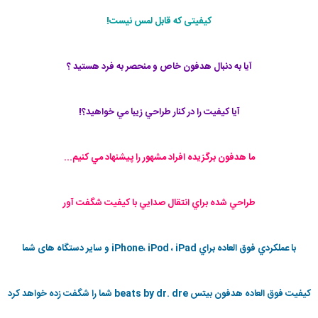
کیفیتی که قابل لمس نیست!
آيا به دنبال هدفون خاص و منحصر به فرد هستيد ؟
آيا كيفيت را در كنار طراحي زيبا مي خواهيد؟!
ما هدفون برگزيده افراد مشهور را پيشنهاد مي كنيم...
طراحي شده براي انتقال صدايي با كيفيت شگفت آور
با عملكردي فوق العاده براي iPhone، iPod ، iPad و سایر دستگاه های شما
كيفيت فوق العاده هدفون بيتس beats by dr. dre شما را شگفت زده خواهد كرد