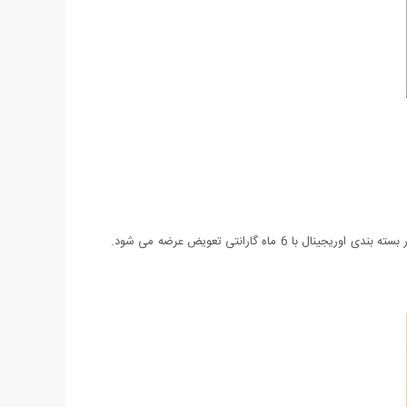
ساعت Casio Sport EF-550 یکی از جدیدترین مدل های عرضه شده شرکت Casio می باشد. این ساعت دارای روز شمار نیز می باشد و همچنین در بسته بندی اوریجینال با 6 ماه گارانتی تعویض عرضه می شود.