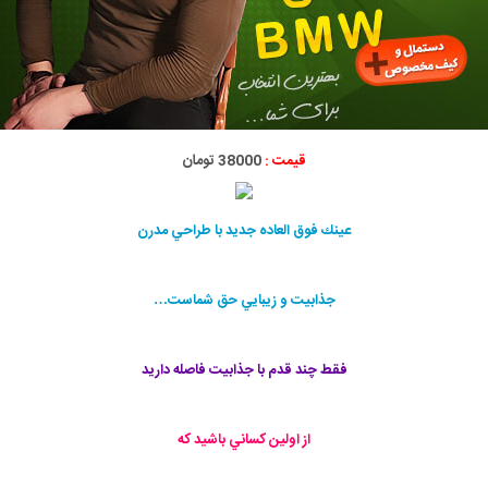
قیمت :
38000 تومان
عينك فوق العاده جديد با طراحي مدرن
جذابيت و زيبايي حق شماست…
فقط چند قدم با جذابيت فاصله داريد
از اولين كساني باشيد كه