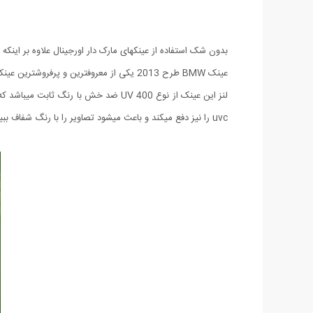
بدون شک استفاده از عینکهای مارک دار اورجینال علاوه بر این
عینک BMW طرح 2013 یکی از معروفترین و پرفروشترین عینکهای این کمپانی بزرگ میباشد که مطمئنا شما هم تا کنون این عینک معروف را بر چشمان دوستان و آشنایان خود دیده اید.
uvc را نیز دفع میکند و باعث میشود تصاویر را با رنگ شفاف ببینید. طراحی این مدل به صورتی بوده که با تمامی چهره ها متناسب باشد. حتما این مدل بی نظیر و استثنایی را تهیه کنید ...