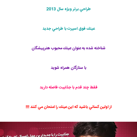
طراحي برتر ويژه سال 2013
عينك فوق اسپرت با طراحي جديد
شناخته شده به عنوان عينك محبوب هنرپيشگان
با ستارگان همراه شويد
فقط چند قدم با جذابيت فاصله داريد
از اولين كساني باشيد كه اين عينك را امتحان مي كنند !!!