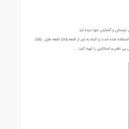
لنز این عینک از نوع UV 400 ضد خش با رنگ ثابت میباشد که در آن از تکنولوژی آنتی رفلس استفاده شده است و برای ساخت آن از یک نوع پلیمر استفاده شده است و البته به غیر از اشعه uva اشعه های uvb ,