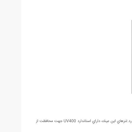
عينك مذكور به دليل طراحي بسيار زيبا و مدرن توانسته است محبوبيت بسياري در بين اقشار مختلف مخصوصا بازیگران سینما و خوانندگان بدست بياورد.لنزهاي اين عينك داراي استاندارد UV400 جهت محافظت از