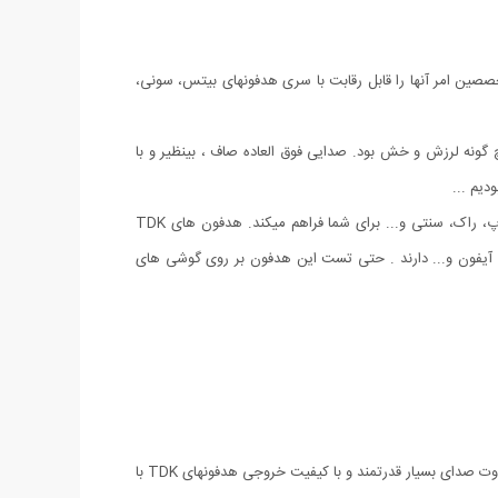
ز متخصصین امر آنها را قابل رقابت با سری هدفونهای بیتس، سونی،
گونه لرزش و خش بود. صدایی فوق العاده صاف ، بینظیر و با
بیس خروجی این هدفون خارق العاده در موزیک های مختلف به حدی است که جلوه ای واقعی و کاملا ایده آل را از گوش دادن به یک موسیقی پاپ، راک، سنتی و... برای شما فراهم میکند. هدفون های TDK
 آیفون و... دارند . حتی تست این هدفون بر روی گوشی های
در استفاده از اکولایز های مختلف و حالتهای متفاوت آن بیش از پیش به قدرتمند بودن و با کیفیت این هدفون ها پی میبرید. بطوریکه کاملا متوجه تفاوت صدای بسیار قدرتمند و با کیفیت خروجی هدفونهای TDK با