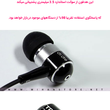
این هدفون از سوکت استاندارد 3.5 میلیمتری پشتیبانی میکند
که پاسخگوی استفاده تقریبا 98% از دستگاههای موجود در بازار خواهد بود.