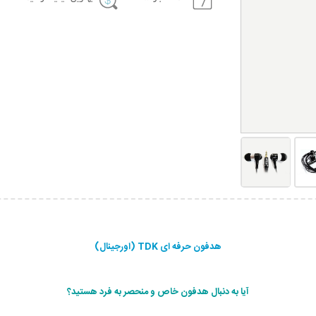
هدفون حرفه ای TDK (اورجینال)
آيا به دنبال هدفون خاص و منحصر به فرد هستيد؟