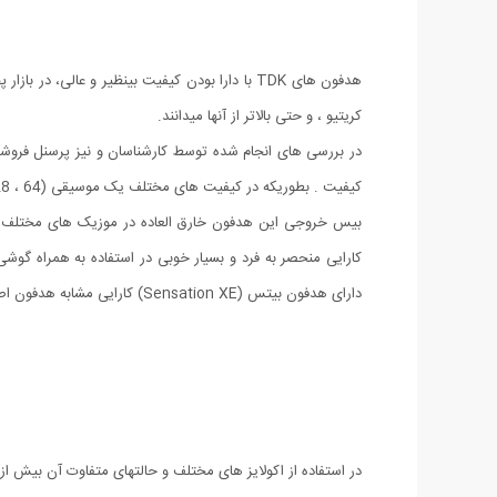
هدفون های TDK با دارا بودن کیفیت بینظیر و ع
کریتیو ، و حتی بالاتر از آنها میدانند.
در بررسی های انجام شده توسط کارشناسان و نیز پرسنل فروشگ
کیفیت . بطوریکه در کیفیت های مختلف یک موسیقی (64 ، 128 ، 192 ، 320 و بالاتر) عملکردی خیره کننده و عالی از این هدفون قدرتمند را شاهد بودیم ...
کارایی منحصر به فرد و بسیار خوبی در استفاده به همراه گ
دارای هدفون بیتس (Sensation XE) کارایی مشابه هدفون اصلی این گوشی را ارائه داد.