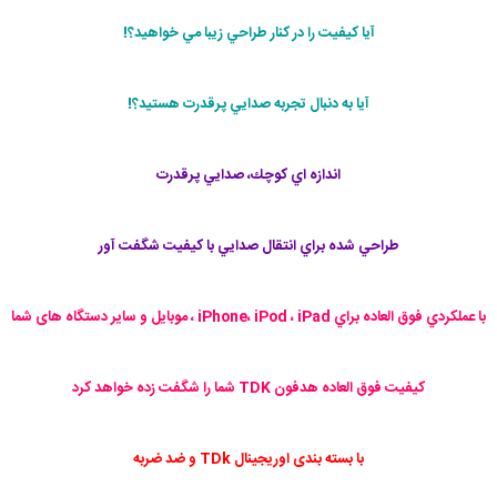
آيا كيفيت را در كنار طراحي زيبا مي خواهيد؟!
آيا به دنبال تجربه صدايي پرقدرت هستيد؟!
اندازه اي كوچك، صدايي پرقدرت
طراحي شده براي انتقال صدايي با كيفيت شگفت آور
با عملكردي فوق العاده براي iPhone، iPod ، iPad ، موبایل و سایر دستگاه های شما
كيفيت فوق العاده هدفون TDK شما را شگفت زده خواهد كرد
با بسته بندی اوریجینال TDk و ضد ضربه