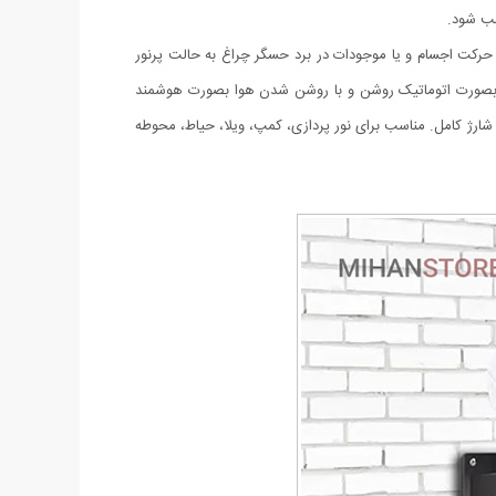
صب شود.
لت نوردهی (1-پرنور 2-نور متوسط 3-کم نور) دارای حسگر حرکتی که با حرکت اجسام و یا موجودات در برد حسگر چراغ به حالت پرنور
 شدن هوا بصورت اتوماتیک روشن و با روشن شدن هوا بصورت هوشمند
ی پر قدرت دارای پنل خورشیدی با کیفیت جهت شارژ باتری های داخلی. ضد آب با درجه IP67، زمان نور دهی 8 ساعت با شارژ کامل. مناسب برای نور پردازی، کمپ، ویلا، حیاط، محوطه