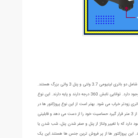
پروژکتور های خورشیدی طرح دوربین مدار بسته پروژکتور هایی هستند که حالت سیکوریتی دارند و حدودا بین 180 تا 200 وات نور تولید می کنند و شامل دو باتری لیتیومی 3.7 ولتی و پنل 3 واتی بزرگ هستند.
دوربین های به کار رفته در این پروژکتور ها 2 باتری هستند و کیفیت بالاتری دارند در صورتی که دوربین های موجود در بازار به صورت تک باتری نیز وجود دارد. توانایی تابش 360 درجه دارند و پایه دارند. این نوع
باتری زودتر خراب می شود. بهتر است از این نوع پروژکتور ها در
مکان های پر تردد استفاده شود. نور بسیار خوبی دارند و ارتفاع نصب آن ها بهتر است که بیش از 3 متر نباشد چرا که اگر سنسور PRD در ارتفاع بیش از 3 متر قرار گیرد حساسیت خود را از دست می دهد و قابلیتی
د دارد که با تغییر ولتاژ از پنل و صفر شدن پنل، شب شدن یا
. این پروژکتور ها از پر فروش ترین جنس ها هستند.این یک