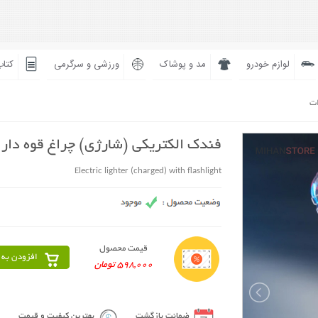
لوازم خودرو
مد و پوشاک
ورزشی و سرگرمی
کتاب
ات
فندک الکتریکی (شارژی) چراغ قوه دار
Electric lighter (charged) with flashlight
قیمت محصول
افزودن به 
598,000 تومان
ضمانت بازگشت
بهترین کیفیت و قیمت