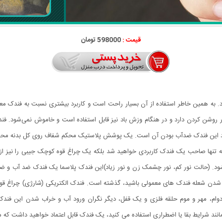
قیمت :
598000 تومان
به همین خاطر استفاده از آن بسیار راحت است و کاربرد بیشتری نسبت به فندک معمول
ر روشن کردن دارد و در هنگام وزش باد نیز قابل استفاده است و خاموش نمی‌شود. فندک
 این فندک ضدآب بودن آن است. یک پوشش پلاستیک محکم شفاف روی کل بدنه محصول قرا
ود. (حالت نور کم، نور چشمک زن و نور زیاد)این فندک پلاسما یک فندک ضد آب و ضد ب
شدن شعله فندک های معمولی باشید، گذشته است. فندک الکتریکی (شارژی) چراغ قوه 
یک قاب بیرونی بادوام، مهر و موم حلقه فلزی و یک قفل، دیگر نگران ورود آب و خراب شدن ای
نند شرایط بقا یا اضطراری استفاده می کنید، یک فندک قابل اعتماد خواهید داشت که م