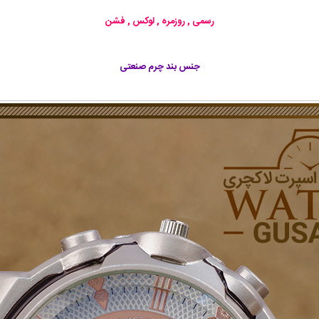
رسمی , روزمره , لوکس , فشن
جنس بند چرم صنعتی