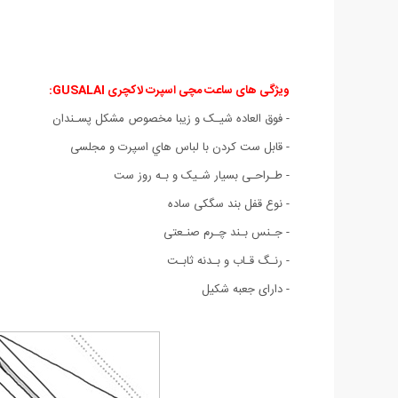
ویژگی های ساعت مچی اسپرت لاکچری GUSALAI
:
- فوق العاده شیـک و زیبا مخصوص مشکل پسـندان
- قابل ست كردن با لباس هاي اسپرت و مجلسی
- طـراحـی بسیار شـیک و بـه روز ست
- نوع قفل بند سگکی ساده
- جـنس بـند چـرم صنـعتی
- رنـگ قـاب و بـدنه ثابـت
- دارای جعبه شکیل