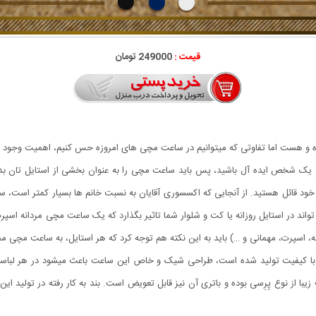
قیمت :
249000 تومان
ده و هست اما تفاوتی که میتوانیم در ساعت مچی های امروزه حس کنیم، اهمیت وجود 
ن یک شخص ایده آل باشید، پس باید ساعت مچی را به عنوان بخشی از استایل تان ب
ود قائل هستید. از آنجایی که اکسسوری آقایان به نسبت خانم ها بسیار کمتر است، س
 در استایل روزانه یا کت و شلوار شما تاثیر بگذارد که یک ساعت مچی مردانه اسپرت 
وزانه، اسپرت، مهمانی و …) باید به این نکته هم توجه کرد که هر استایل، به ساعت مچ
GUSAL بسیار خوش ساخت و با کیفیت تولید شده است، طراحی شیک و خاص این ساعت باعث میشود در
زیبا از نوع پِرِسی بوده و باتری آن نیز قابل تعویض است. بند به کار رفته در تولید ای