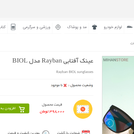
لوازم خودرو
مد و پوشاک
ورزشی و سرگرمی
کتاب
ات
عینک آفتابی Rayban مدل BIOL
Rayban BIOL sunglasses
قیمت محصول
افزودن به 
398,000 تومان
ضمانت بازگشت
بهترین کیفیت و قیمت