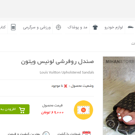
لوازم خودرو
مد و پوشاک
ورزشی و سرگرمی
کتاب
ات
صندل روفرشی لوئیس ویتون
Louis Vuitton Upholstered Sandals
قیمت محصول
افزودن به 
69,000 تومان
ضمانت بازگشت
بهترین کیفیت و قیمت