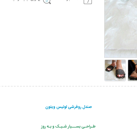
صندل روفرشی لوئیس ویتون
طـراحـی بســـیار شـیـک و بـه روز