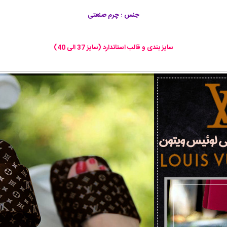
جنس : چرم صنعتی
سایز بندی و قالب استاندارد (سایز 37 الی 40)