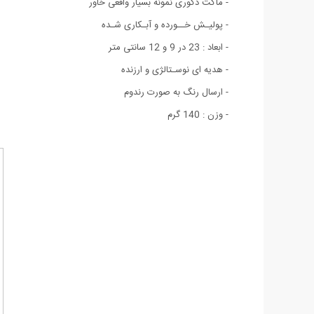
- ماکت دکوری نمونه بسیار واقعی خاور
- پولیـش خــورده و آبـکاری شـده
- ابعاد : 23 در 9 و 12 سانتی متر
- هدیه ای نوسـتالژی و ارزنده
- ارسال رنگ به صورت رندوم
- وزن : 140 گرم