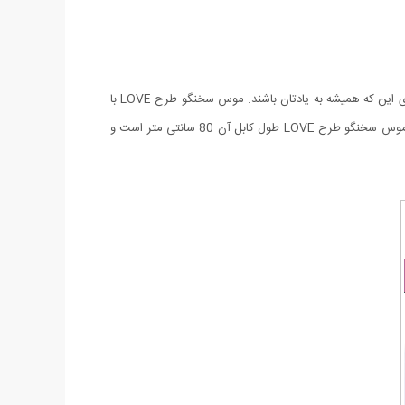
موس سخنگو طرح LOVE دارای کلیکی هستند که با فشار دادن آن صدای I LOVE YOU به گوش آن کس که دوستش دارین می رساند. هدیه ای برای این که همیشه به یادتان باشند. موس سخنگو طرح LOVE با
تمامی سیستم عامل ها سازگاری دارد و هینمطور نوع رابط آن با پورت USB است و قابلیت جمع شدن سیم اتصال برای فضاهای کوچک دارا میباشد. موس سخنگو طرح LOVE طول کابل آن 80 سانتی متر است و