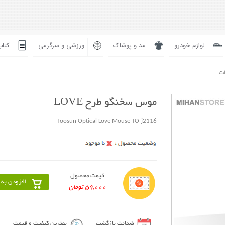
لوازم خودرو
مد و پوشاک
ورزشی و سرگرمی
کتاب
ات
موس سخنگو طرح LOVE
Toosun Optical Love Mouse TO-j2116
قیمت محصول
افزودن به 
59,000 تومان
ضمانت بازگشت
بهترین کیفیت و قیمت