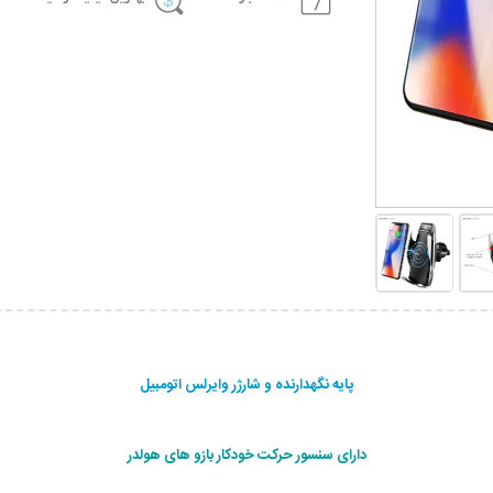
پایه نگهدارنده و شارژر وایرلس اتومبیل
دارای سنسور حرکت خودکار بازو های هولدر