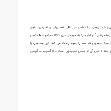
پایه نگهدارنده و شارژر وایرلس اتومبیل با قابلیت نصب داخل دریچه کولر علاوه بر نگهداشتن گوشی، قابلیت شارژ وایرلس گوشی های مجهز به فناوری شارژ بیسیم Qi تمامی نیاز های شما برای اینکه بدون هیچ
محدودیتی امکان تماشا و شارژ همزمان گوشی موبایل خود را در داخل خودرو در اختیار داشته باشید را قرار می دهد. این پایه به وسیله کابلی که داخل بسته بندی آن قرار دارد به خروجی برق usb خودرو شما متصل
د. بنابراین کار شما را بسیار راحت می کند. این محصول با
یبانی از تکنولوژی Quick charge قادر است به صورت سریع گوشی موبایل شمارا به صورت بی سیم شارژ کند، بدنه خارجی آن از پلاستیک ABS و بدنه داخلی آن از جنس سیلیکون است تا از آسیب به گوشی