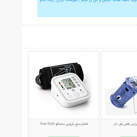
حات بیشتر
نمایش توضیحات بیشتر
رژی رقص نور دار
فشارسنج بازویی سخنگو Arm Style