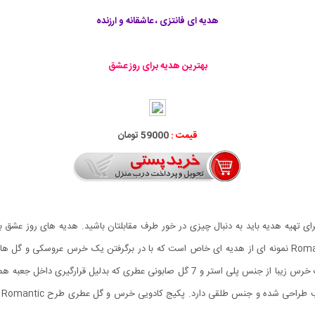
هدیه ای فانتزی ، عاشقانه و ارزنده
بهترین هدیه برای روز عشق
قیمت :
59000 تومان
ی تهیه هدیه باید به دنبال چیزی در خور طرف مقابلتان باشید. هدیه های روز عشق ب
پکیج وجود دارند. پکیج کادویی خرس و گل عطری طرح Romantic نمونه ای از هدیه ای خاص است که با در برگرف
کادویی خرس و گل عطری طرح Romantic شامل یک عروسک خرس زیبا از جنس پلی استر و 7 گل ص