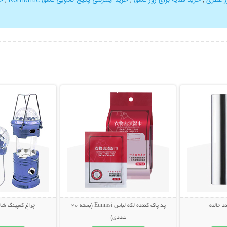
بیشتر
نمایش توضیحات بیشتر
نمایش توضی
 حالته
پد پاک کننده لکه لباس Eunmsi (بسته 20
چراغ کمپینگ شا
عددی)