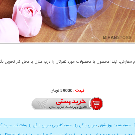
سفارش، ابتدا محصول یا محصولات مورد نظرتان را درب منزل یا محل کار تحویل بگیری
قیمت :
000
59
تومان
,
جعبه هدیه روزعشق
,
خرس و گل رز
,
جعبه کادویی خرس و گل رز رمانتیک
,
خرید آن
ز عطری
,
خرید هدیه برای روز عشق
,
خرید اینترنتی پکیج کادویی عشق Romantic
,
خ