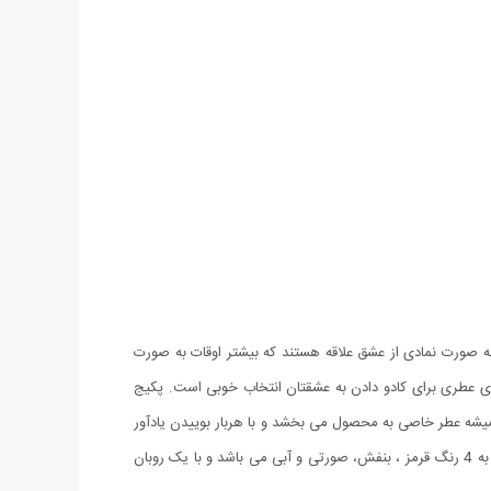
ه صورت نمادی از عشق علاقه هستند که بیشتر اوقات به صورت
تن یک خرس عروسکی و گل های عطری برای کادو دادن به عشقتان انتخاب خوبی است. پکیج
ابونی عطری که بدلیل قرارگیری داخل جعبه همیشه عطر خاصی به محصول می بخشد و با هربار بوییدن یادآور
خاطرات زیبای روزی زیبا برای شماست. ظاهر جعبه به شکل قلب طراحی شده و جنس طلقی دارد. پکیج کادویی خرس و گل عطری طرح Romantic به 4 رنگ قرمز ، بنفش، صورتی و آبی می باشد و با یک روبان