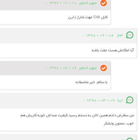
میهن استور
10 - 11 - 1397
:
کابل Usb جهت شارژ دارن
الناز
06 - 02 - 1398
:
آیا امکانش هست جفت باشه
میهن استور
06 - 02 - 1398
:
با سلام. خیر متاسفانه
اریا
09 - 03 - 1398
:
من سفارش دادم همین الان به دستم رسید.کیفیت صداش خوبه کاریش هم
خوب..ممنون وتشکر