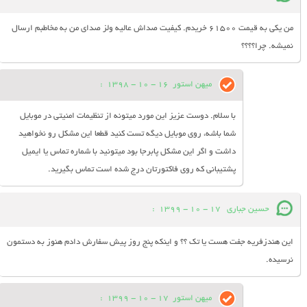
من یکی به قیمت ۶۱۵۰۰ خریدم. کیفیت صداش عالیه ولز صدای من به مخاطبم ارسال
نمیشه. چرا؟؟؟؟
میهن استور
16 - 10 - 1398
:
با سلام. دوست عزیز این مورد میتونه از تنظیمات امنیتی در موبایل
شما باشه، روی موبایل دیگه تست کنید قطعا این مشکل رو نخواهید
داشت و اگر این مشکل پابرجا بود میتونید با شماره تماس یا ایمیل
پشتیبانی که روی فاکتورتان درج شده است تماس بگیرید.
حسین جباری
17 - 10 - 1399
:
این هندزفریه جفت هست یا تک ؟؟ و اینکه پنج روز پیش سفارش دادم هنوز به دستمون
نرسیده.
میهن استور
17 - 10 - 1399
: