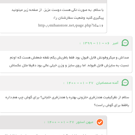
با سلام. به صورت تکی هست دوست عزیز. از صفحه زیر میتونید
پیگیری کنید وضعیت سفارشتان را:
http://mihanstore.net/page.php?id=16
امیر
06 - 11 - 1399
:
صداش و میکروفونش قابل قبول بود فقط باطریش یکم نقطه ضعفش هست که اونم
نسبت به سایزش قابل قبوله. اما روی سایز و وزن خیلی عالی بود دقیقا مثل عکساش
آمنه صمصامیان
27 - 01 - 1400
:
سلام از نظرکیفیت هندزفری حلزونی بهتره یا هندزفری خلبانی؟ برای گوش چپ هم داره
یافقط برای گوش راست؟
میهن استور
27 - 01 - 1400
: