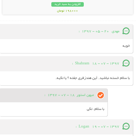
افزودن به سبد خرید
198000 تومان
مهدی
20 - 05 - 1397
:
خوبه
:
Shahram
18 - 07 - 1397
با سلام خسته نباشيد. أين هندزفرى جفته ؟ يا تكيه.
میهن استور
18 - 07 - 1397
:
با سلام. تکی
:
Logan
19 - 07 - 1397