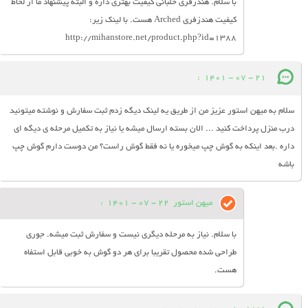
با سلام. هندزفری خلبانی کیفیت بهتری داره و البته پیشنهاد ما از لحاظ
کیفیت هندزفری Arched هست. با لینک زیر:
http://mihanstore.net/product.php?id=1388
:
21 - 07 - 1401
سلام به میهن استور عزیز من از طریق یه لینک دیگه زدم ثبت سفارش و نوشته میتونید
درب منزل پرداخت کنید ... الان بسته ارسال میشه یا نیاز به تکمیل مرحله ی دیگه ای
داره .بعد اینکه به گوش چپ میخوره یا نه فقط گوش راست؟ من دوست دارم گوش چپ
باشه
میهن استور
22 - 07 - 1401
:
با سلام. نیاز به مرحله دیگری نیست و سفارش ثبت میشه. جوری
طراحی شده محصول تقریبا برای هر دو گوش به خوبی قابل استفاه
هست.