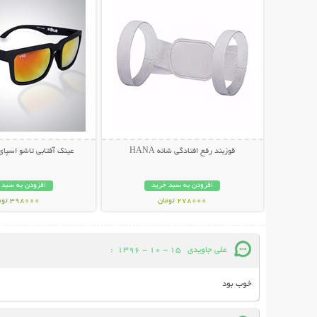
قوزبند رفع افتادگی شانه HANA
عینک آفتابی تاشو اسپای پل
افزودن به سبد خرید
افزودن به سبد 
278000 تومان
398000 تومان
علی جاویدی
15 - 10 - 1396
:
خوب بود