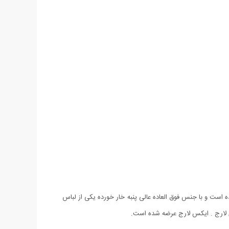
لاه دار مدل Kangaroo با رنگ مشکی و با طرحی ساده عرضه شده است و با جنس فوق العاده عالی پنبه خار خورده یکی از لباس
 لارج . ایکس لارج عرضه شده است.