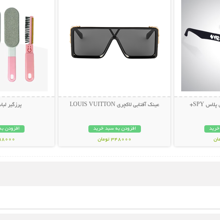
اس SPY+
عینک آفتابی لاکچری LOUIS VUITTON
پرزگیر لبا
خرید
افزودن به سبد خرید
افزودن به
348000 تومان
298000 تو